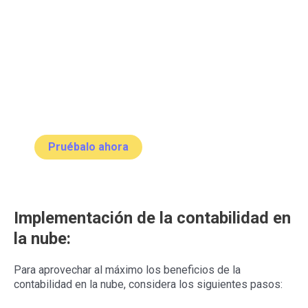
Optimiza tu negocio
con Ceogest
Descubre la solución perfecta para la gestión de tu
empresa. Con “Ceogest”, simplifica tus procesos,
automatiza tareas y mantén un control total.
¡Regístrate ahora y transforma tu negocio!
Pruébalo ahora
Implementación de la contabilidad en
la nube:
Para aprovechar al máximo los beneficios de la
contabilidad en la nube, considera los siguientes pasos: