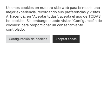
5 Estrategias clave para optimizar la
Usamos cookies en nuestro sitio web para brindarle una
mejor experiencia, recordando sus preferencias y visitas .
facturación empresarial
Al hacer clic en "Aceptar todas", acepta el uso de TODAS
las cookies. Sin embargo, puede visitar "Configuración de
cookies" para proporcionar un consentimiento
En el mundo empresarial, ya sea en la gestión de
controlado.
facturación en línea o en el método tradicional, es
fundamental garantizar que los procesos sean eficaces y
Configuración de cookies
Aceptar todas
eficientes. Facturar implica
LEER MÁS »
07/11/2023
CONTABILIDAD